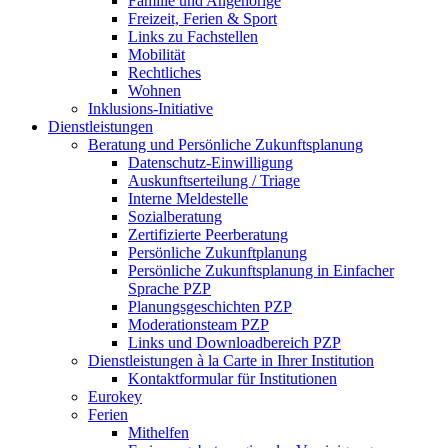
Familie und Angehörige
Freizeit, Ferien & Sport
Links zu Fachstellen
Mobilität
Rechtliches
Wohnen
Inklusions-Initiative
Dienstleistungen
Beratung und Persönliche Zukunftsplanung
Datenschutz-Einwilligung
Auskunftserteilung / Triage
Interne Meldestelle
Sozialberatung
Zertifizierte Peerberatung
Persönliche Zukunftplanung
Persönliche Zukunftsplanung in Einfacher
Sprache PZP
Planungsgeschichten PZP
Moderationsteam PZP
Links und Downloadbereich PZP
Dienstleistungen à la Carte in Ihrer Institution
Kontaktformular für Institutionen
Eurokey
Ferien
Mithelfen