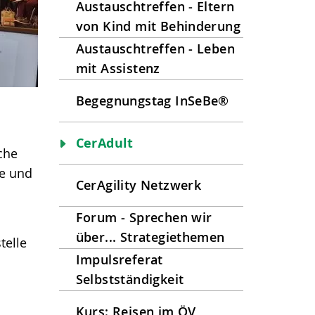
Austauschtreffen - Eltern
von Kind mit Behinderung
Austauschtreffen - Leben
mit Assistenz
Begegnungstag InSeBe®
CerAdult
che
ne und
CerAgility Netzwerk
Forum - Sprechen wir
über... Strategiethemen
telle
Impulsreferat
Selbstständigkeit
Kurs: Reisen im ÖV