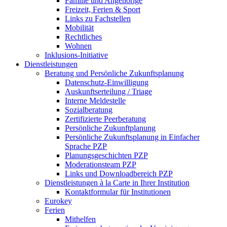
Familie und Angehörige
Freizeit, Ferien & Sport
Links zu Fachstellen
Mobilität
Rechtliches
Wohnen
Inklusions-Initiative
Dienstleistungen
Beratung und Persönliche Zukunftsplanung
Datenschutz-Einwilligung
Auskunftserteilung / Triage
Interne Meldestelle
Sozialberatung
Zertifizierte Peerberatung
Persönliche Zukunftplanung
Persönliche Zukunftsplanung in Einfacher
Sprache PZP
Planungsgeschichten PZP
Moderationsteam PZP
Links und Downloadbereich PZP
Dienstleistungen à la Carte in Ihrer Institution
Kontaktformular für Institutionen
Eurokey
Ferien
Mithelfen