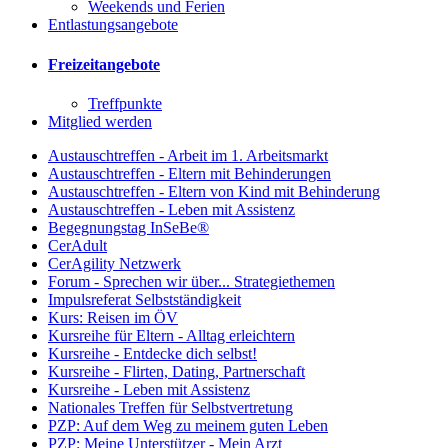
Weekends und Ferien
Entlastungsangebote
Freizeitangebote
Treffpunkte
Mitglied werden
Austauschtreffen - Arbeit im 1. Arbeitsmarkt
Austauschtreffen - Eltern mit Behinderungen
Austauschtreffen - Eltern von Kind mit Behinderung
Austauschtreffen - Leben mit Assistenz
Begegnungstag InSeBe®
CerAdult
CerAgility Netzwerk
Forum - Sprechen wir über... Strategiethemen
Impulsreferat Selbstständigkeit
Kurs: Reisen im ÖV
Kursreihe für Eltern - Alltag erleichtern
Kursreihe - Entdecke dich selbst!
Kursreihe - Flirten, Dating, Partnerschaft
Kursreihe - Leben mit Assistenz
Nationales Treffen für Selbstvertretung
PZP: Auf dem Weg zu meinem guten Leben
PZP: Meine Unterstützer - Mein Arzt