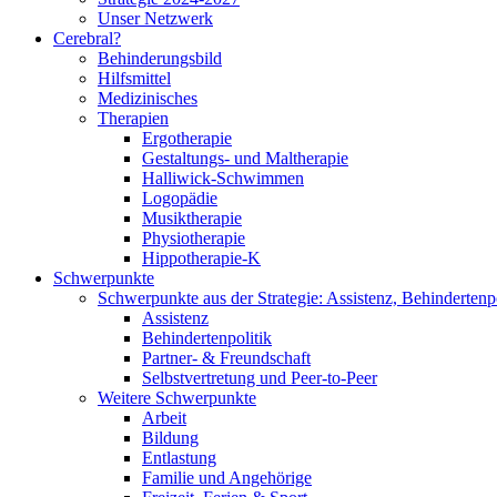
Unser Netzwerk
Cerebral?
Behinderungsbild
Hilfsmittel
Medizinisches
Therapien
Ergotherapie
Gestaltungs- und Maltherapie
Halliwick-Schwimmen
Logopädie
Musiktherapie
Physiotherapie
Hippotherapie-K
Schwerpunkte
Schwerpunkte aus der Strategie: Assistenz, Behindertenpo
Assistenz
Behindertenpolitik
Partner- & Freundschaft
Selbstvertretung und Peer-to-Peer
Weitere Schwerpunkte
Arbeit
Bildung
Entlastung
Familie und Angehörige