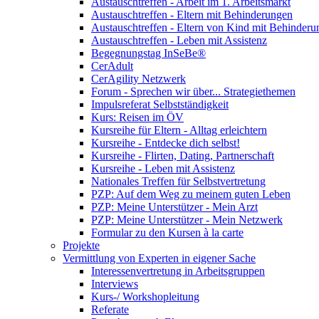
Austauschtreffen - Arbeit im 1. Arbeitsmarkt
Austauschtreffen - Eltern mit Behinderungen
Austauschtreffen - Eltern von Kind mit Behinderu
Austauschtreffen - Leben mit Assistenz
Begegnungstag InSeBe®
CerAdult
CerAgility Netzwerk
Forum - Sprechen wir über... Strategiethemen
Impulsreferat Selbstständigkeit
Kurs: Reisen im ÖV
Kursreihe für Eltern - Alltag erleichtern
Kursreihe - Entdecke dich selbst!
Kursreihe - Flirten, Dating, Partnerschaft
Kursreihe - Leben mit Assistenz
Nationales Treffen für Selbstvertretung
PZP: Auf dem Weg zu meinem guten Leben
PZP: Meine Unterstützer - Mein Arzt
PZP: Meine Unterstützer - Mein Netzwerk
Formular zu den Kursen à la carte
Projekte
Vermittlung von Experten in eigener Sache
Interessenvertretung in Arbeitsgruppen
Interviews
Kurs-/ Workshopleitung
Referate