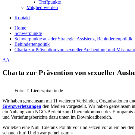
Treffpunkte
Mitglied werden
Kontakt
Home
Schwerpunkte
Schwerpunkte aus der Strategie: Assistenz, Behindertenpolitik, 
Behindertenpolitik
Charta zur Prävention von sexueller Ausbeutung und Missbrau
A
A
Charta zur Prävention von sexueller Aus
Foto: T. Lieder/pixelio.de
Wir haben gemeinsam mit 11 weiteren Verbänden, Organisationen und
Grenzverletzungen
den Medien vorgestellt. Wir haben gemeinsam in 
ein Anhang zum NGO-Bericht zum Übereinkommen des Europarats z
und Vertiefungsberichte dazu unten im Downloadbereich.
Wir leben eine Null-Toleranz-Politik vor und setzen vor allem bei de
schauen hin! Und zwar gemeinsam.»