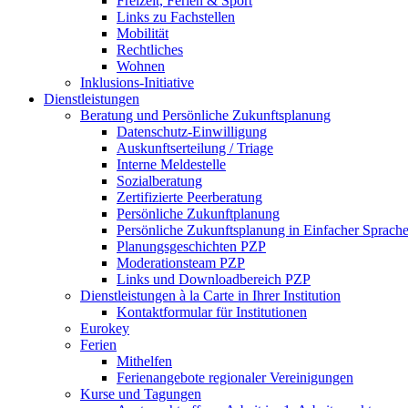
Freizeit, Ferien & Sport
Links zu Fachstellen
Mobilität
Rechtliches
Wohnen
Inklusions-Initiative
Dienstleistungen
Beratung und Persönliche Zukunftsplanung
Datenschutz-Einwilligung
Auskunftserteilung / Triage
Interne Meldestelle
Sozialberatung
Zertifizierte Peerberatung
Persönliche Zukunftplanung
Persönliche Zukunftsplanung in Einfacher Sprach
Planungsgeschichten PZP
Moderationsteam PZP
Links und Downloadbereich PZP
Dienstleistungen à la Carte in Ihrer Institution
Kontaktformular für Institutionen
Eurokey
Ferien
Mithelfen
Ferienangebote regionaler Vereinigungen
Kurse und Tagungen