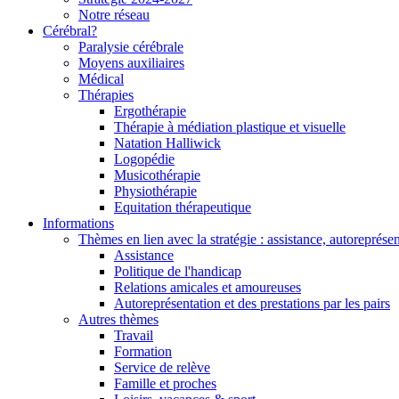
Notre réseau
Cérébral?
Paralysie cérébrale
Moyens auxiliaires
Médical
Thérapies
Ergothérapie
Thérapie à médiation plastique et visuelle
Natation Halliwick
Logopédie
Musicothérapie
Physiothérapie
Equitation thérapeutique
Informations
Thèmes en lien avec la stratégie : assistance, autoreprésent
Assistance
Politique de l'handicap
Relations amicales et amoureuses
Autoreprésentation et des prestations par les pairs
Autres thèmes
Travail
Formation
Service de relève
Famille et proches