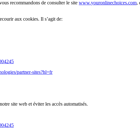
us vous recommandons de consulter le site
www.youronlinechoices.com
,
ecourir aux cookies. Il s’agit de:
6004245
nologies/partner-sites?hl=fr
tre site web et éviter les accès automatisés.
6004245